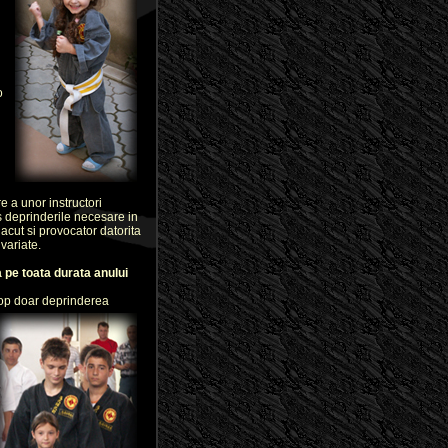
o
a unor instructori
s deprinderile necesare in
lacut si provocator datorita
 variate.
 pe toata durata anului
cop doar
deprinderea