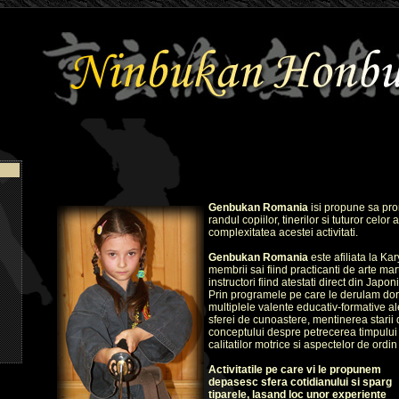
Genbukan Romania
isi propune sa pro
randul copiilor, tinerilor si tuturor celor
complexitatea acestei activitati.
Genbukan Romania
este afiliata la Kar
membrii sai fiind practicanti de arte mar
instructori fiind atestati direct din Japoni
Prin programele pe care le derulam do
multiplele valente educativ-formative ale
sferei de cunoastere, mentinerea starii
conceptului despre petrecerea timpului 
calitatilor motrice si aspectelor de ordin
Activitatile pe care vi le propunem
depasesc sfera cotidianului si sparg
tiparele, lasand loc unor experiente