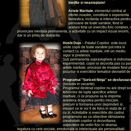
inedite si neasteptate!
Artele Martiale
, elementul central al
ofertei noastre, constituie o experienta
fantastica, incitanta si interactiva pentru
persoane de toate varstele, fiind in
acelasi timp un exercitiu fizic complex, 
provocare mentala permanenta, o activitate cu un impact vizual enorm,
dar si un prilej de distractie.
Hoshi Dojo
– Palatul Copiilor este locul
unde copiii de toate varstele pot intra in
contact cu artele martiale, intr-un mediu
sigur si prietenos.
Sub permanenta supraveghere si indrumare 
experimentati, copiii isi dezvolta pas cu pa
artele martiale, procesul de invatare fiind p
jocurilor si exercitiilor tematice deosebit de
Programul "Soriceii Ninja" se desfasoara
(inclusiv in vacante).
Programul destinat copiilor nu are drept s
tehnicilor de lupta specifice artelor
martiale, ci isi propune sa le imprime
acestora dragostea pentru miscare,
precum si formarea unor deprinderi si
insusiri ce le vor fi de folos in viata de zi
cu zi. Activitatile si exercitiile din cadrul
programului au ca obiective stimularea
creativitatii copiilor si dezvoltarea
aspectelor de ordin fizic in stransa
legatura cu cele sociale, emotionale si intelectuale ale personalitatii