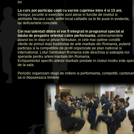
lor.
La curs pot participa copii cu varste cuprinse intre 4 si 15 ani.
Desigur, jocurile si exercitiile sunt alese in functie de nivelul si
abilitatile fiecarui copil, astfel incat calitatile sa le fie puse in evidenta,
iar deficientele corectate.
Cei mai talentati dintre ei vor fi integrati in programul special al
lotului de pregatire orientat catre performanta
, antrenamentele
avand loc in dojo-ul privat Ninbukan, in cele mai optime conditii
oferite de primul dojo traditional de arte martiale din Romania, putand
participa si la competitiile de profil organizate pe plan national si
international. Lotul Genbukan Romania este deschisa si asteapta noi
sperante pentru artele martiale din Romania.
Echipamentul specific artelor martiale predate in clubul nostru este specia
de la sala.
Periodic organizam stagii de initiere si performanta, competitii, canton
sa-si depaseasca limitele.