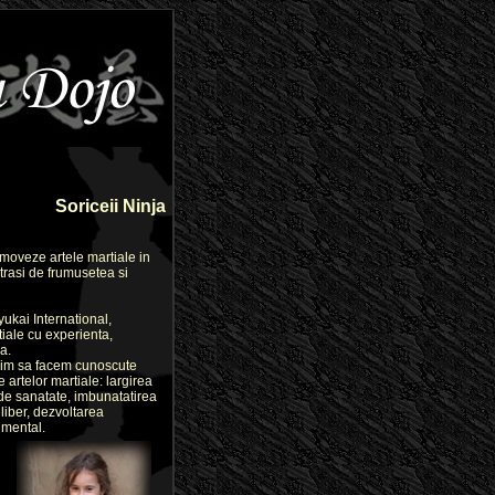
Soriceii Ninja
moveze artele martiale in
 atrasi de frumusetea si
yukai International,
tiale cu experienta,
a.
rim sa facem cunoscute
 artelor martiale: largirea
 de sanatate, imbunatatirea
liber, dezvoltarea
 mental.