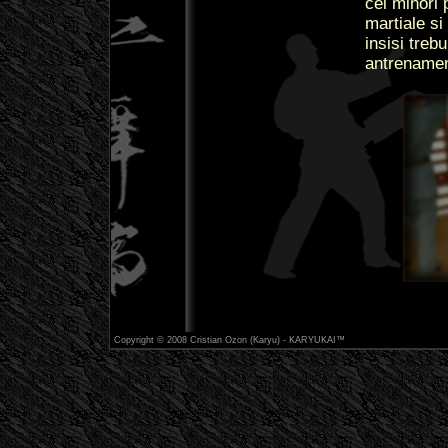
cei minori p
martiale si
insisi treb
antrenamen
Copyright © 2008 Cristian Ozon (Karyu) - KARYUKAI™