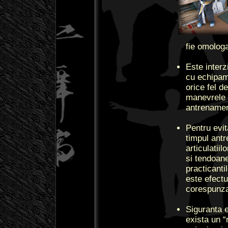
fie omolog
Este interz
cu echipam
orice fel d
manevrele 
antrenament
Pentru evit
timpul antr
articulatiil
si tendoan
practicant
este efectu
corespunza
Siguranta e
exista un “