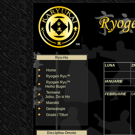
Ryu-Ha
LUNA
Z
Home
Ryogen Ryu™
IANUARIE
Ryogen Ryu™
Heiho Bugei
Termenii
FEBRUARIE
0
Jutsu, Do si Ho
Maestrii
Genealogie
Grade / Titluri
Disciplina Omote