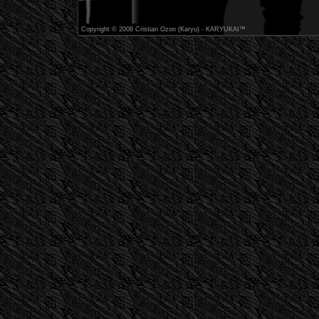
Copyright © 2008 Cristian Ozon (Karyu) - KARYUKAI™