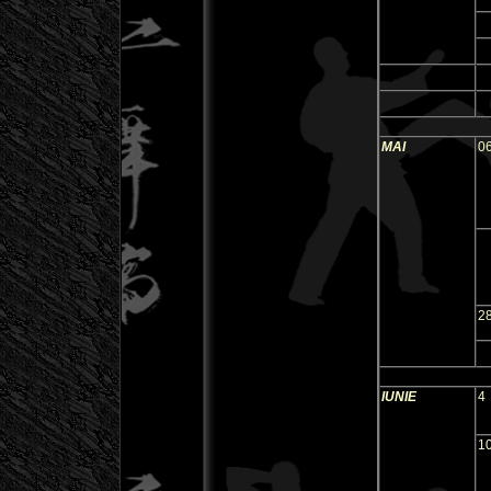
MAI
0
2
IUNIE
4
1