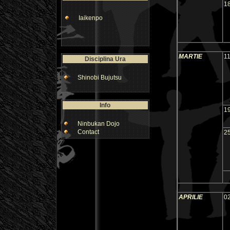
1
Iaikenpo
MARTIE
1
Disciplina Ura
Shinobi Bujutsu
Info
1
Ninbukan Dojo
Contact
2
APRILIE
0